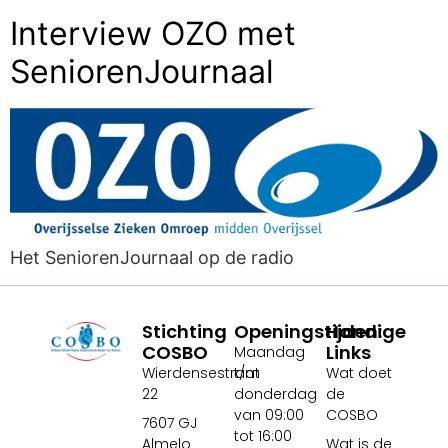
Interview OZO met
SeniorenJournaal
Het SeniorenJournaal op de radio
Stichting
Openingstijden:
Handige
COSBO
Links
Maandag
Wierdensestraat
t/m
Wat doet
22
donderdag
de
van 09:00
COSBO
7607 GJ
tot 16:00
Almelo
Wat is de