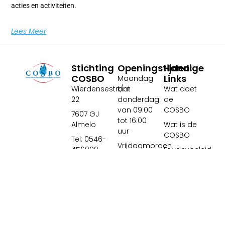
acties en activiteiten.
Lees Meer
Stichting
Openingstijden:
Handige
COSBO
Links
Maandag
Wierdensestraat
t/m
Wat doet
22
donderdag
de
van 09:00
COSBO
7607 GJ
tot 16:00
Almelo
Wat is de
uur
COSBO
Tel: 0546-
Vrijdagmorgen
456909
Privacybeleid
van 09.30 tot
(Almelo
COSBO
12.00 uur
Sociaal)
Contact
Tel: 06-
Medewerkers
42755498
inlog
(kantooruren)
E: