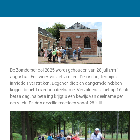
De Zomderschool 2025 wordt gehouden van 28 juli t/m 1
augustus. Een week vol activiteiten. De inschrijftermijn is
inmiddels verstreken. Degenen die zich aangemeld hebben
krijgen bericht over hun deelname. Vervolgens is het op 16 juli
betaaldag, na betaling krijgt u een bewijs van deelname per
activiteit. En dan gezellig meedoen vanaf 28 juli!