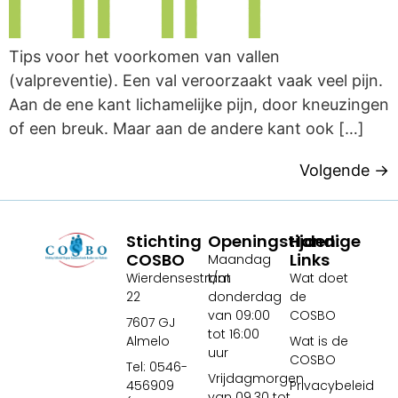
Tips voor het voorkomen van vallen
(valpreventie). Een val veroorzaakt vaak veel pijn.
Aan de ene kant lichamelijke pijn, door kneuzingen
of een breuk. Maar aan de andere kant ook […]
Volgende
→
Stichting
Openingstijden:
Handige
COSBO
Links
Maandag
Wierdensestraat
t/m
Wat doet
22
donderdag
de
van 09:00
COSBO
7607 GJ
tot 16:00
Almelo
Wat is de
uur
COSBO
Tel: 0546-
Vrijdagmorgen
456909
Privacybeleid
van 09.30 tot