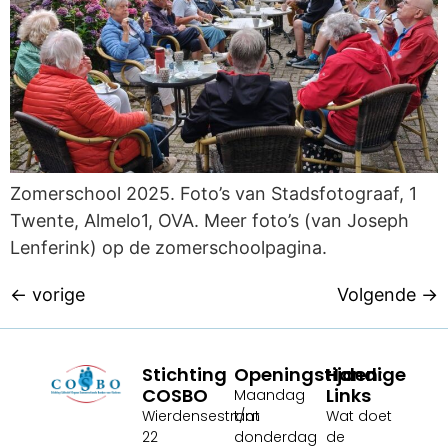
Zomerschool 2025. Foto’s van Stadsfotograaf, 1
Twente, Almelo1, OVA. Meer foto’s (van Joseph
Lenferink) op de zomerschoolpagina.
←
vorige
Volgende
→
Stichting
Openingstijden:
Handige
COSBO
Links
Maandag
Wierdensestraat
t/m
Wat doet
22
donderdag
de