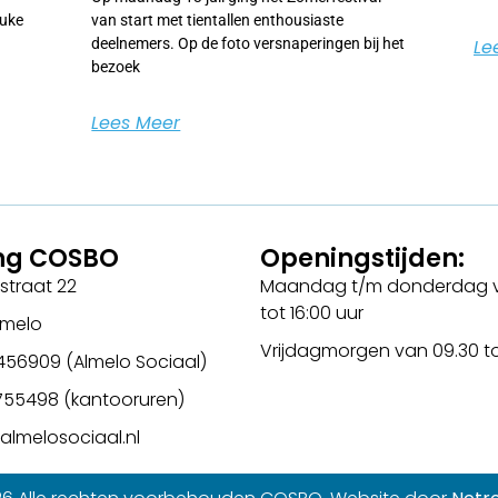
euke
van start met tientallen enthousiaste
deelnemers. Op de foto versnaperingen bij het
Le
bezoek
Lees Meer
ing COSBO
Openingstijden:
straat 22
Maandag t/m donderdag v
tot 16:00 uur
lmelo
Vrijdagmorgen van 09.30 tot
456909 (Almelo Sociaal)
2755498 (kantooruren)
almelosociaal.nl