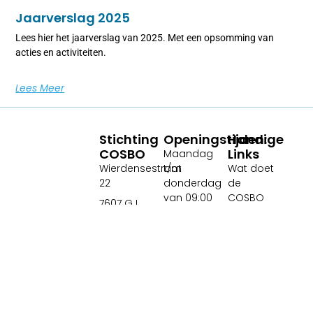
Jaarverslag 2025
Lees hier het jaarverslag van 2025. Met een opsomming van
acties en activiteiten.
Lees Meer
Stichting
Openingstijden:
Handige
COSBO
Links
Maandag
Wierdensestraat
t/m
Wat doet
22
donderdag
de
van 09:00
COSBO
7607 GJ
tot 16:00
Almelo
Wat is de
uur
COSBO
Tel: 0546-
Vrijdagmorgen
456909
Privacybeleid
van 09.30 tot
(Almelo
COSBO
12.00 uur
Sociaal)
Contact
Tel: 06-
Medewerkers